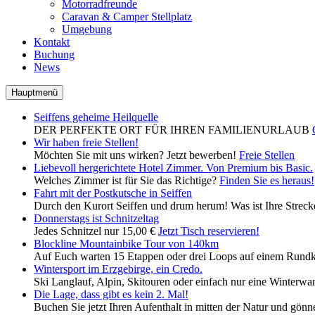
Motorradfreunde
Caravan & Camper Stellplatz
Umgebung
Kontakt
Buchung
News
Hauptmenü
Seiffens geheime Heilquelle
DER PERFEKTE ORT FÜR IHREN FAMILIENURLAUB
Wir haben freie Stellen!
Möchten Sie mit uns wirken? Jetzt bewerben!
Freie Stellen
Liebevoll hergerichtete Hotel Zimmer. Von Premium bis Basic.
Welches Zimmer ist für Sie das Richtige?
Finden Sie es heraus!
Fahrt mit der Postkutsche in Seiffen
Durch den Kurort Seiffen und drum herum! Was ist Ihre Strec
Donnerstags ist Schnitzeltag
Jedes Schnitzel nur 15,00 €
Jetzt Tisch reservieren!
Blockline Mountainbike Tour von 140km
Auf Euch warten 15 Etappen oder drei Loops auf einem Rundku
Wintersport im Erzgebirge, ein Credo.
Ski Langlauf, Alpin, Skitouren oder einfach nur eine Winterwa
Die Lage, dass gibt es kein 2. Mal!
Buchen Sie jetzt Ihren Aufenthalt in mitten der Natur und gön