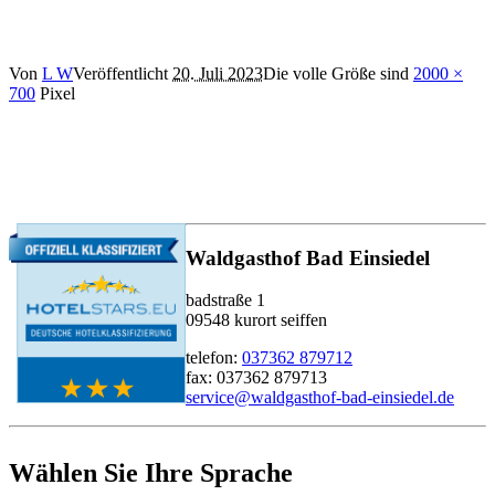
Von
L W
Veröffentlicht
20. Juli 2023
Die volle Größe sind
2000 ×
700
Pixel
Waldgasthof Bad Einsiedel
badstraße 1
09548 kurort seiffen
telefon:
037362 879712
fax: 037362 879713
service@waldgasthof-bad-einsiedel.de
Wählen Sie Ihre Sprache