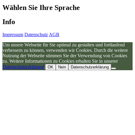
Genießen
Wählen Sie Ihre Sprache
Sie
bei
uns
Info
Heiß-
&
Kaltgetränke.
Impressum
Datenschutz
AGB
zur
Speisekarte
Um unsere Webseite für Sie optimal zu gestalten und fortlaufend
Waldgasthof
verbessern zu können, verwenden wir Cookies. Durch die weitere
Bad
Nutzung der Webseite stimmen Sie der Verwendung von Cookies
Einsiedel
zu. Weitere Informationen zu Cookies erhalten Sie in unserer
-
Datenschutzerklärung
.
OK
Nein
Datenschutzerklärung
Einkehren
&
schmecken
lassen!
Genießen
Sie
unser
gut
bürgerliches
Restaurant!
Jetzt
Tisch