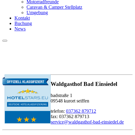
Motorradfreunde
Caravan & Camper Stellplatz
Umgebung
Kontakt
Buchung
News
Hauptmenü
Abwechslungsreiche
Gerichte
Auf
die
Jahreszeit
abgestimmte
Speisekarten
zur
Waldgasthof Bad Einsiedel
Speisekarte
Eine
badstraße 1
Bar
09548 kurort seiffen
in
Seiffen?
telefon:
037362 879712
Bei
fax: 037362 879713
uns
service@waldgasthof-bad-einsiedel.de
im
Waldgasthof!