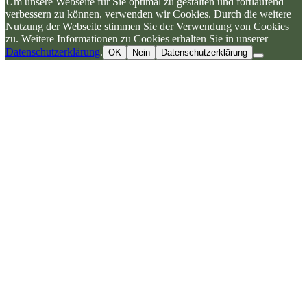
Um unsere Webseite für Sie optimal zu gestalten und fortlaufend
verbessern zu können, verwenden wir Cookies. Durch die weitere
Nutzung der Webseite stimmen Sie der Verwendung von Cookies
zu. Weitere Informationen zu Cookies erhalten Sie in unserer
Datenschutzerklärung
.
OK
Nein
Datenschutzerklärung