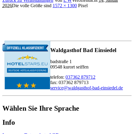
Zurück zu Veranstaltungen
Von
L W
Veröffentlicht
14. Januar
2026
Die volle Größe sind
1572 × 1300
Pixel
Waldgasthof Bad Einsiedel
badstraße 1
09548 kurort seiffen
telefon:
037362 879712
fax: 037362 879713
service@waldgasthof-bad-einsiedel.de
Wählen Sie Ihre Sprache
Info