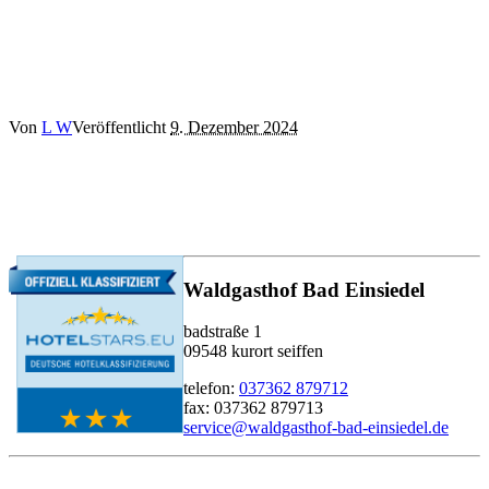
Von
L W
Veröffentlicht
9. Dezember 2024
Waldgasthof Bad Einsiedel
badstraße 1
09548 kurort seiffen
telefon:
037362 879712
fax: 037362 879713
service@waldgasthof-bad-einsiedel.de