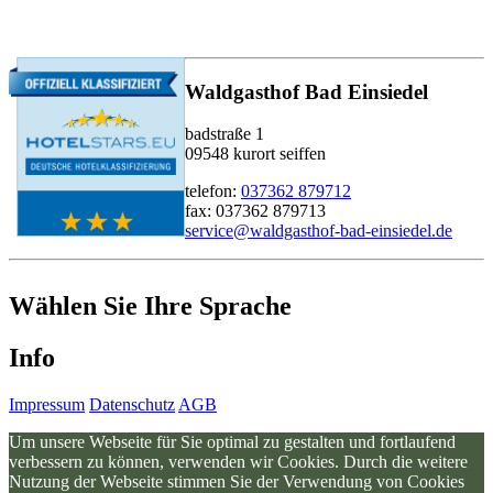
Waldgasthof Bad Einsiedel
badstraße 1
09548 kurort seiffen
telefon:
037362 879712
fax: 037362 879713
service@waldgasthof-bad-einsiedel.de
Wählen Sie Ihre Sprache
Info
Impressum
Datenschutz
AGB
Um unsere Webseite für Sie optimal zu gestalten und fortlaufend
verbessern zu können, verwenden wir Cookies. Durch die weitere
Nutzung der Webseite stimmen Sie der Verwendung von Cookies