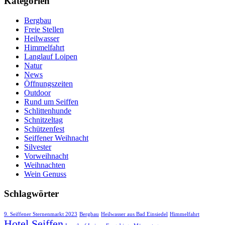
Kategorien
Bergbau
Freie Stellen
Heilwasser
Himmelfahrt
Langlauf Loipen
Natur
News
Öffnungszeiten
Outdoor
Rund um Seiffen
Schlittenhunde
Schnitzeltag
Schützenfest
Seiffener Weihnacht
Silvester
Vorweihnacht
Weihnachten
Wein Genuss
Schlagwörter
9. Seiffener Sternenmarkt 2023
Bergbau
Heilwasser aus Bad Einsiedel
Himmelfahrt
Hotel Seiffen