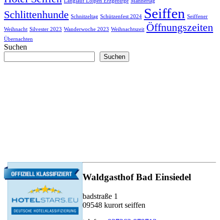
Langlauf Loipen Erzgebirge
Männertag
Seiffen
Schlittenhunde
Schnitzeltag
Schützenfest 2024
Seiffener
Öffnungszeiten
Weihnacht
Silvester 2023
Wanderwoche 2023
Weihnachtszeit
Übernachten
Suchen
Suchen
Waldgasthof Bad Einsiedel
badstraße 1
09548 kurort seiffen