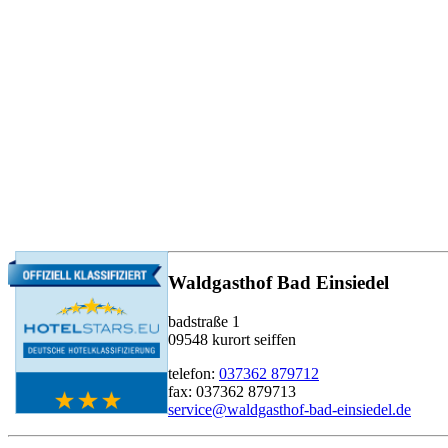
Waldgasthof Bad Einsiedel
badstraße 1
09548 kurort seiffen
telefon:
037362 879712
fax: 037362 879713
service@waldgasthof-bad-einsiedel.de